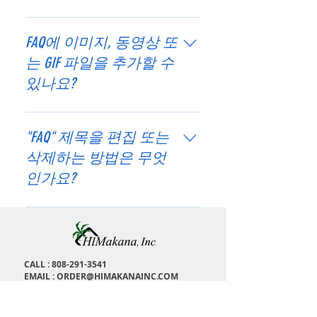
새로운 FAQ 항목을 등록하려면 다음 절
차를 참고하세요. 'FAQ 관리' 버튼 클릭
FAQ에 이미지, 동영상 또
사이트 대시보드에서 '추가하기' 버튼 클
는 GIF 파일을 추가할 수
릭 후 'Q&A' 옵션 선택 질문 및 답변에
있나요?
해당하는 카테고리 지정 저장 및 게시 언
제든지 FAQ 항목을 편집하고 순서 및 카
가능합니다! 이미지 또는 영상을 추가하
테고리를 변경할 수 있습니다.
려면 다음 단계를 참고하세요. 앱 설정
"FAQ" 제목을 편집 또는
페이지로 이동 'FAQ 관리' 클릭 미디어
삭제하는 방법은 무엇
를 추가하고 싶은 질문을 추가 또는 선택
인가요?
답변을 편집한 후 동영상, 이미지 또는
GIF 아이콘을 클릭 라이브러리에 저장된
앱 설정 탭에서 FAQ 제목을 편집할 수
미디어를 추가한 후 저장 클릭
있습니다. 제목을 비공개로 설정하려면
'표시할 정보' 항목에서 제목을 비공개로
설정하세요.
CALL :
808-291-3541
EMAIL :
ORDER@HIMAKANAINC.COM
ADDRESS : 1673 Kalakaua Ave, H
onolulu, HI,
96826