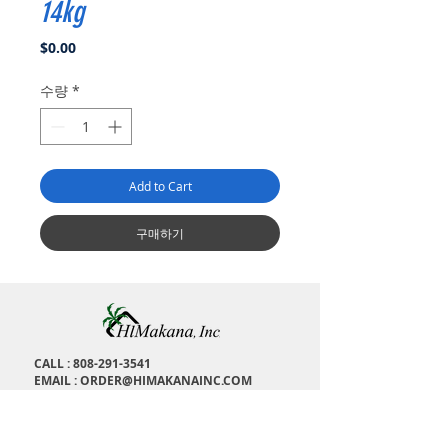
14kg
가
$0.00
격
수량
*
Add to Cart
구매하기
CALL :
808-291-3541
EMAIL :
ORDER@HIMAKANAINC.COM
ADDRESS : 1673 Kalakaua Ave, H
onolulu, HI,
96826